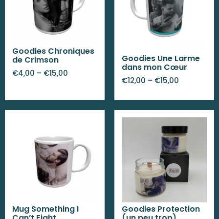
Goodies Chroniques
Goodies Une Larme
de Crimson
dans mon Cœur
€
4,00
–
€
15,00
€
12,00
–
€
15,00
Mug Something I
Goodies Protection
Can’t Fight
(un peu trop)