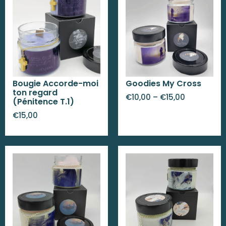
Bougie Accorde-moi
Goodies My Cross
ton regard
€
10,00
–
€
15,00
(Pénitence T.1)
€
15,00