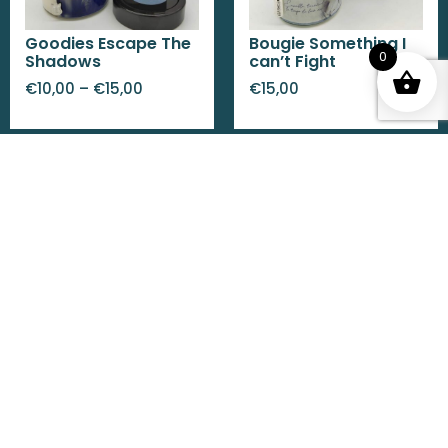
Goodies Escape The
Bougie Something I
0
Shadows
can’t Fight
€
10,00
–
€
15,00
€
15,00
Goodies Bye Bye
Paris
€
10,00
–
€
15,00