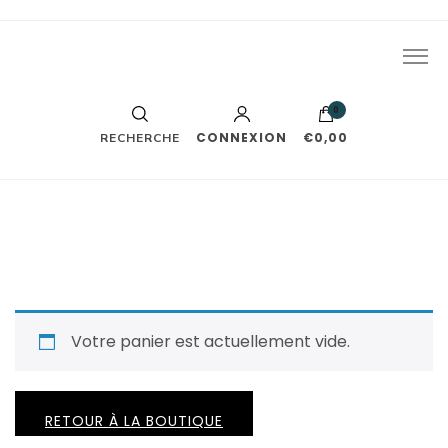
J'écris des romances. Le reste part généralement en vrille
Léa Trys
tout seul.
0
CONNEXION
€0,00
RECHERCHE
Votre panier est actuellement vide.
RETOUR À LA BOUTIQUE