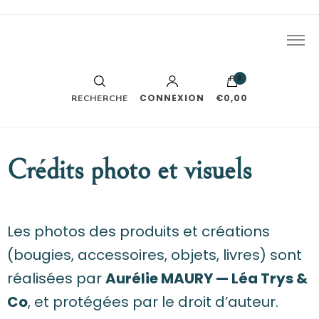
J'écris des romances. Le reste part généralement en vrille
Léa Trys
tout seul.
0
CONNEXION
€0,00
RECHERCHE
Crédits photo et visuels
Les photos des produits et créations
(bougies, accessoires, objets, livres) sont
réalisées par
Aurélie MAURY — Léa Trys &
Co
, et protégées par le droit d’auteur.