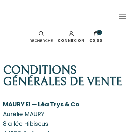
J'écris des romances. Le reste part généralement en vrille
Léa Trys
tout seul.
0
CONNEXION
€0,00
RECHERCHE
CONDITIONS
GÉNÉRALES DE VENTE
MAURY EI — Léa Trys & Co
Aurélie MAURY
8 allée Hibiscus