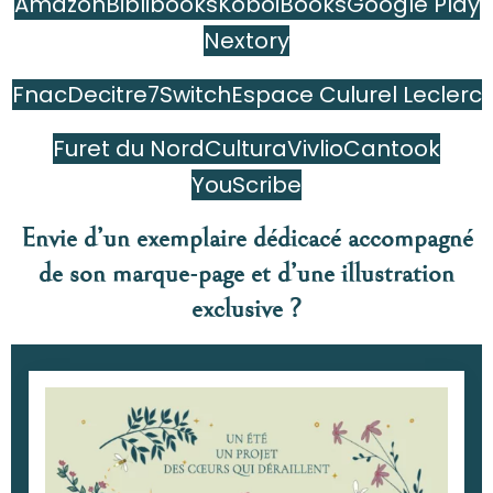
Amazon
Biblibooks
Kobo
iBooks
Google Play
Nextory
Fnac
Decitre
7Switch
Espace Culurel Leclerc
Furet du Nord
Cultura
Vivlio
Cantook
YouScribe
Envie d’un exemplaire dédicacé accompagné
de son marque-page et d’une illustration
exclusive ?