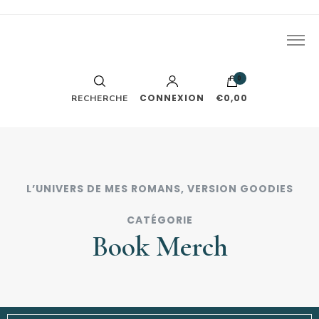
J'écris des romances. Le reste part généralement en vrille
Léa Trys
tout seul.
0
CONNEXION
€0,00
RECHERCHE
L’UNIVERS DE MES ROMANS, VERSION GOODIES
CATÉGORIE
Book Merch