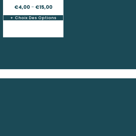
€
4,00
€
15,00
–
Choix Des Options