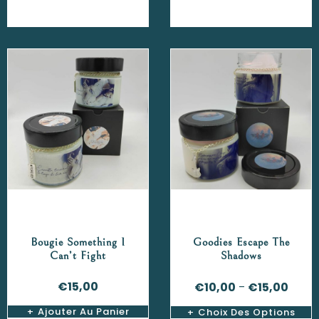
Bougie Something I
Goodies Escape The
Can’t Fight
Shadows
€
15,00
€
10,00
€
15,00
–
Ajouter Au Panier
Choix Des Options