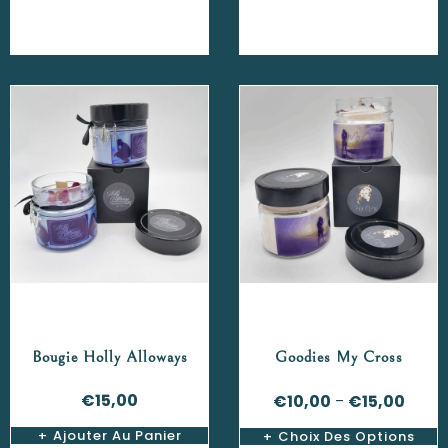
Bougie Holly Alloways
Goodies My Cross
€
15,00
€
10,00
€
15,00
–
Ajouter Au Panier
Choix Des Options