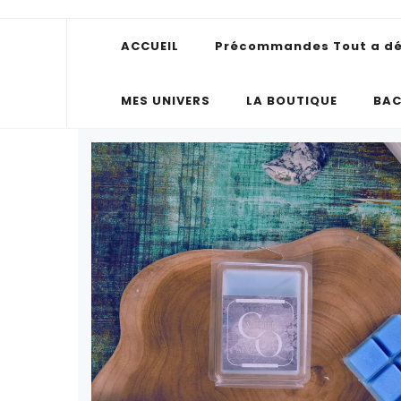
ACCUEIL
Précommandes Tout a déra
Léa Trys
J'écris des romances. Le reste part généralement en vrill
MES UNIVERS
LA BOUTIQUE
BAC