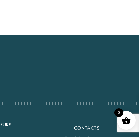
0
DEURS
CONTACTS
Email: lea@leatrys.com