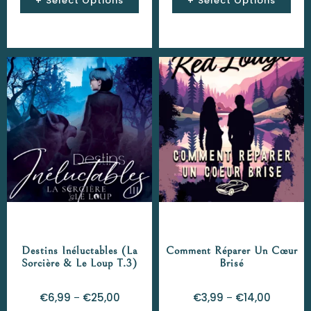
Select Options
Select Options
Destins Inéluctables (La
Comment Réparer Un Cœur
Sorcière & Le Loup T.3)
Brisé
€
6,99
€
25,00
€
3,99
€
14,00
–
–