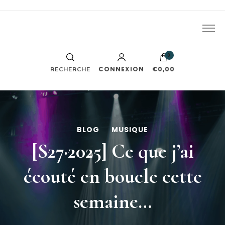
J'écris des romances. Le reste part généralement en vrille
Léa Trys
tout seul.
0
CONNEXION
€0,00
RECHERCHE
BLOG
MUSIQUE
[S27·2025] Ce que j’ai
écouté en boucle cette
semaine…