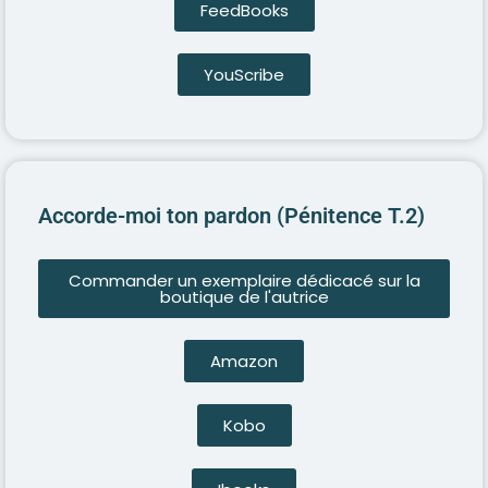
FeedBooks
YouScribe
Accorde-moi ton pardon (Pénitence T.2)
Commander un exemplaire dédicacé sur la
boutique de l'autrice
Amazon
Kobo