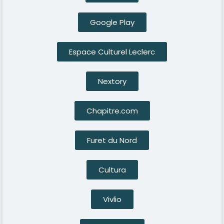
Google Play
Espace Culturel Leclerc
Nextory
Chapitre.com
Furet du Nord
Cultura
Vivlio