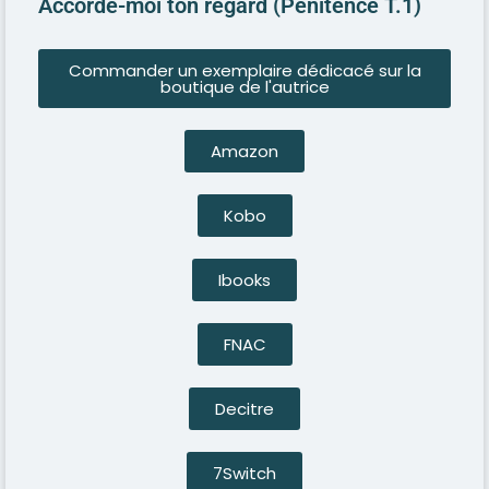
Accorde-moi ton regard (Pénitence T.1)
Commander un exemplaire dédicacé sur la
boutique de l'autrice
Amazon
Kobo
Ibooks
FNAC
Decitre
7Switch