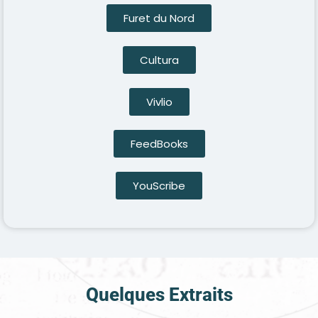
Furet du Nord
Cultura
Vivlio
FeedBooks
YouScribe
Quelques Extraits