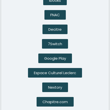
Ibooks
FNAC
Decitre
7Switch
Google Play
Espace Culturel Leclerc
Nextory
Chapitre.com