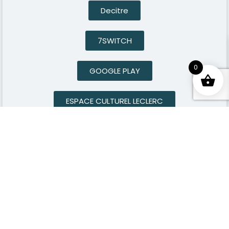
Decitre
7SWITCH
0
GOOGLE PLAY
ESPACE CULTUREL LECLERC
NEXTORY
Chapitre.com
Furet du Nord
Cultura