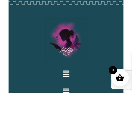
0
CONTACTS
Email: lea@leatrys.com