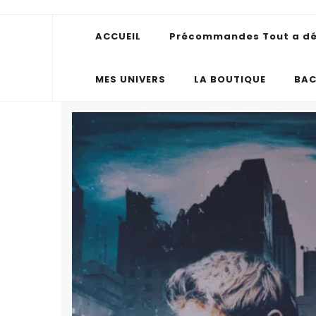
ACCUEIL
Précommandes Tout a déra
Léa Trys
J'écris des romances. Le reste part généralement en vrill
MES UNIVERS
LA BOUTIQUE
BAC