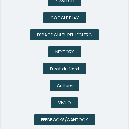
7SWITCH
GOOGLE PLAY
ESPACE CULTUREL LECLERC
NEXTORY
Furet du Nord
Cultura
VIVLIO
FEEDBOOKS/CANTOOK