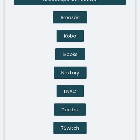
Amazon
Kobo
iBooks
Nextory
FNAC
Decitre
7Switch