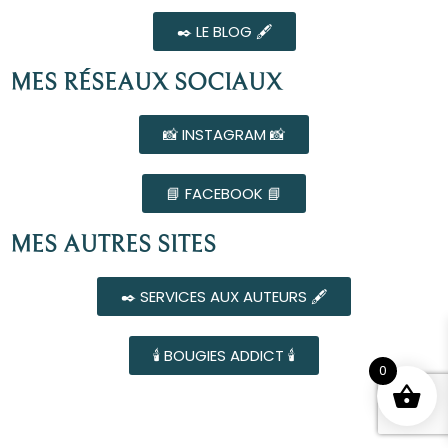
✒️ LE BLOG 🖋️
MES RÉSEAUX SOCIAUX
📸 INSTAGRAM 📸
📘 FACEBOOK 📘
MES AUTRES SITES
✒️ SERVICES AUX AUTEURS 🖋️
🕯️ BOUGIES ADDICT 🕯️
0