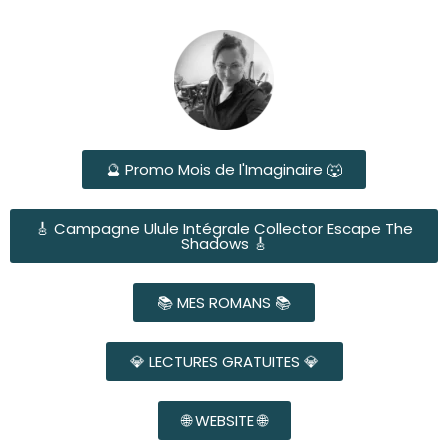
🔮 Promo Mois de l'Imaginaire 🐺
🎸 Campagne Ulule Intégrale Collector Escape The
Shadows 🎸
📚 MES ROMANS 📚
💎 LECTURES GRATUITES 💎
🌐 WEBSITE 🌐