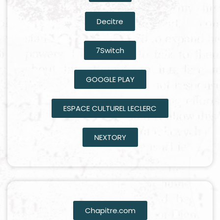
Decitre
7Switch
GOOGLE PLAY
ESPACE CULTUREL LECLERC
NEXTORY
Chapitre.com